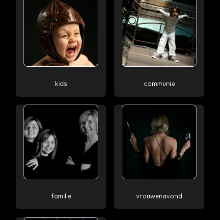
kids
communie
familie
vrouwenavond