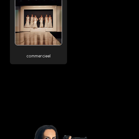
commercieel
❮
❯